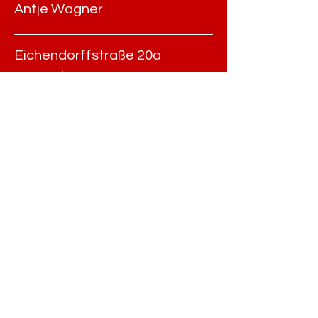
Antje Wagner
Eichendorffstraße 20a
c/o Antje Wagner
D-39114 Magdeburg
mail@chorkreis-magdeburg.de
UPDATES &
MEHR