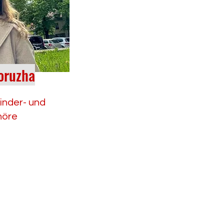
oruzha
Kinder- und
höre