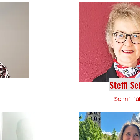
h
Steffi Se
Schriftfü