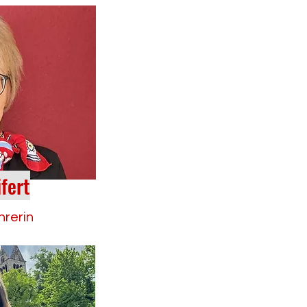
ifert
hrerin