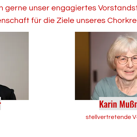
n gerne unser engagiertes Vorstands
nschaft für die Ziele unseres Chorkre
r
Karin Muß
stellvertretende 