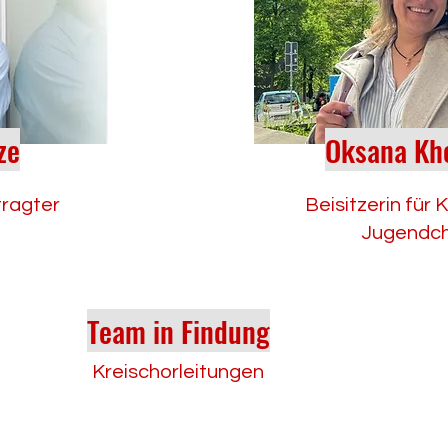
ze
Oksana Kh
ragter
Beisitzerin für 
Jugendc
Team in Findung
Kreischorleitungen